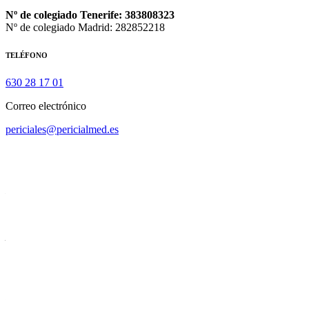
Nº de colegiado Tenerife: 383808323
Nº de colegiado Madrid: 282852218
TELÉFONO
630 28 17 01
Correo electrónico
periciales@pericialmed.es
Dra. Mª Mercedes García García
Nº de colegiado Tenerife: 383808323
Nº de colegiado Madrid: 282852218
Especialista en Valoración del Daño Corporal
periciales@pericialmed.es
Av. de los Menceyes, 232, 1º 38320
San Cristóbal de La Laguna
Santa Cruz de Tenerife
C/ Méjico 7, local 3, 28945
Fuenlabrada
Madrid