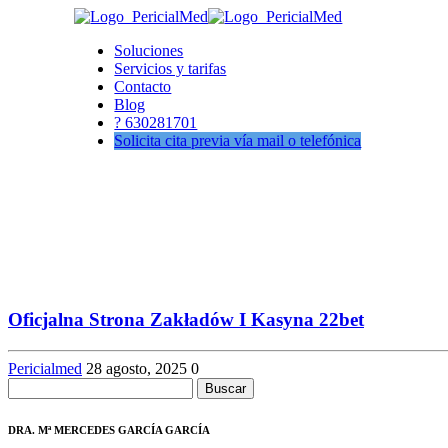
Saltar
al
Soluciones
contenido
Servicios y tarifas
Contacto
Blog
? 630281701
Solicita cita previa vía mail o telefónica
Oficjalna Strona Zakładów I Kasyna 22bet
Pericialmed
28 agosto, 2025
0
Buscar:
DRA. Mª MERCEDES GARCÍA GARCÍA