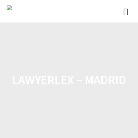
Saltar
al
contenido
LAWYERLEX – MADRID