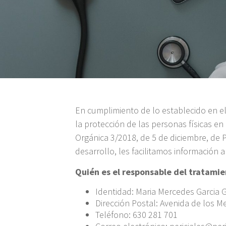
En cumplimiento de lo establecido en e
la protección de las personas físicas en
Orgánica 3/2018, de 5 de diciembre, de 
desarrollo, les facilitamos información 
Quién es el responsable del tratamie
Identidad: Maria Mercedes Garcia G
Dirección Postal: Avenida de los
Teléfono: 630 281 701