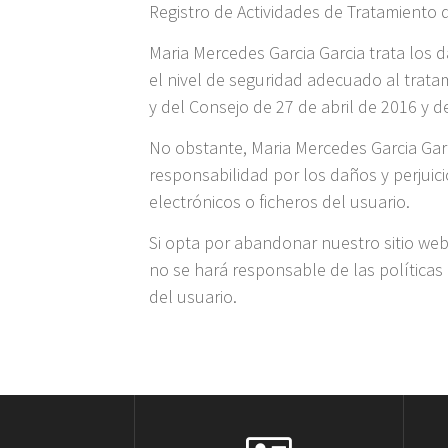
Registro de Actividades de Tratamiento 
Maria Mercedes Garcia Garcia trata los 
el nivel de seguridad adecuado al trat
y del Consejo de 27 de abril de 2016 y 
No obstante, Maria Mercedes Garcia Garc
responsabilidad por los daños y perjui
electrónicos o ficheros del usuario.
Si opta por abandonar nuestro sitio web
no se hará responsable de las políticas
del usuario.