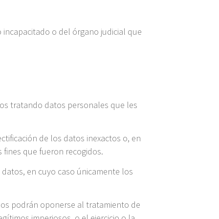
 incapacitado o del órgano judicial que
mos tratando datos personales que les
ctificación de los datos inexactos o, en
s fines que fueron recogidos.
us datos, en cuyo caso únicamente los
ados podrán oponerse al tratamiento de
gítimos imperiosos, o el ejercicio o la