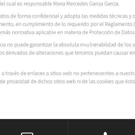
del cual es responsable Maria Mercedes Garcia Garcia.
datos de forma confidencial y adopta las medidas técnicas y 
amiento, en cumplimiento de lo requerido por el Reglament
demás normativa aplicable en materia de Protección de Datos
ia no puede garantizar la absoluta invulnerabilidad de los
cios derivados de alteraciones que terceros puedan causar e
 a través de enlaces a sitios web no pertenecientes a nuestr
 de privacidad de dichos sitios web ni de las cookies que é