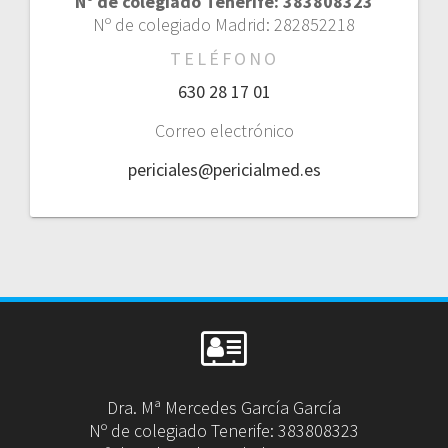
Nº de colegiado Tenerife: 383808323
Nº de colegiado Madrid: 282852218
TELÉFONO
630 28 17 01
Correo electrónico
periciales@pericialmed.es
Dra. Mª Mercedes García García
Nº de colegiado Tenerife: 383808323