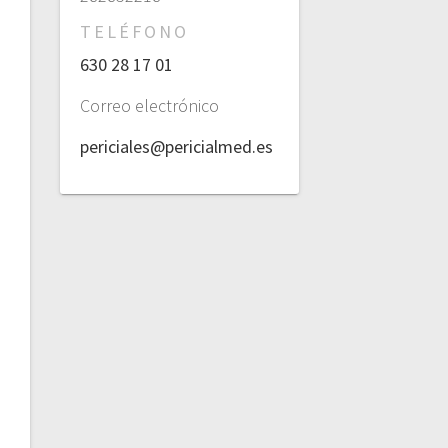
TELÉFONO
630 28 17 01
Correo electrónico
periciales@pericialmed.es