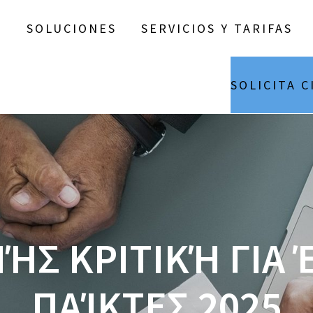
SOLUCIONES
SERVICIOS Y TARIFAS
SOLICITA C
ΝΉΣ ΚΡΙΤΙΚΉ ΓΙΑ
ΠΑΊΚΤΕΣ 2025