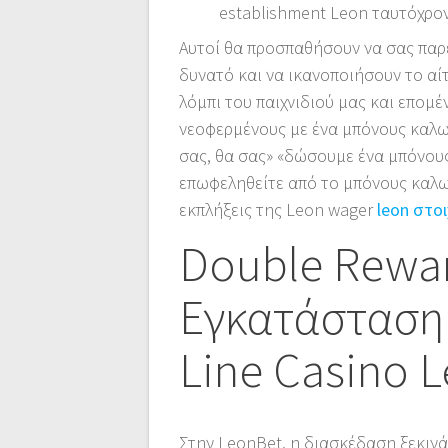
establishment Leon ταυτόχρο
Αυτοί θα προσπαθήσουν να σας παρ
δυνατό και να ικανοποιήσουν το α
λόμπι του παιχνιδιού μας και επομ
νεοφερμένους με ένα μπόνους καλ
σας, θα σας» «δώσουμε ένα μπόνου
επωφεληθείτε από το μπόνους καλω
εκπλήξεις της Leon wager
leon στο
Double Rewar
Εγκατάσταση
Line Casino L
Στην LeonBet, η διασκέδαση ξεκινά