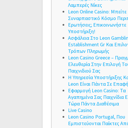
Λαμπερές Νίκες
Leon Online Casino: Μπείτε
Συναρπαστικό Κόσμο Περι
Ερωτήσεις; Επικοινωνήστε
Υποστήριξη!
Ασφάλεια Στο Leon Gambli
Establishment Gr Και Επιλο
Τρόπων Πληρωμής
Leon Casino Greece – Πραγ
Ελευθερία Στην Επιλογή Το
Παιχνιδιού Σας
Η Υπηρεσία Υποστήριξης Κ
Leon Είναι Πάντα Σε Επαφ
Εφαρμογή Leon Casino: Τα
Αγαπημένα Σας Παιχνίδια Ε
Τώρα Πάντα Διαθέσιμα
Live Casino
Leon Casino Portugal, Που
Εμπιστεύονται Παίκτες Απ