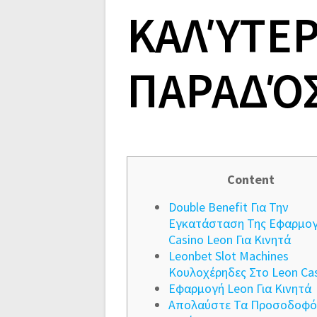
ΚΑΛΎΤΕ
ΠΑΡΑΔΌΣ
Content
Double Benefit Για Την
Εγκατάσταση Της Εφαρμο
Casino Leon Για Κινητά
Leonbet Slot Machines
Κουλοχέρηδες Στο Leon Ca
Εφαρμογή Leon Για Κινητά
Απολαύστε Τα Προσοδοφ