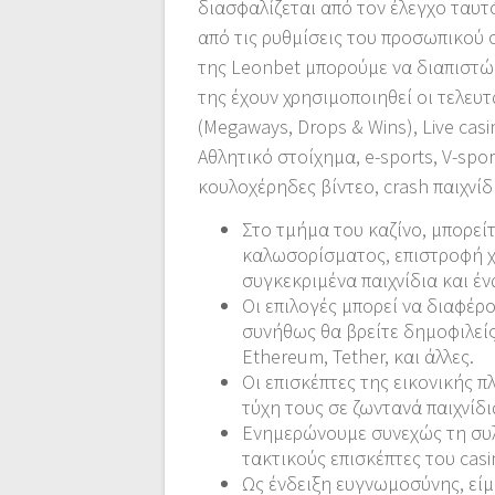
διασφαλίζεται από τον έλεγχο ταυτ
από τις ρυθμίσεις του προσωπικού 
της Leonbet μπορούμε να διαπιστώ
της έχουν χρησιμοποιηθεί οι τελευτ
(Megaways, Drops & Wins), Live casin
Αθλητικό στοίχημα, e-sports, V-spor
κουλοχέρηδες βίντεο, crash παιχνίδι
Στο τμήμα του καζίνο, μπορεί
καλωσορίσματος, επιστροφή χρ
συγκεκριμένα παιχνίδια και 
Οι επιλογές μπορεί να διαφέρ
συνήθως θα βρείτε δημοφιλείς ε
Ethereum, Tether, και άλλες.
Οι επισκέπτες της εικονικής 
τύχη τους σε ζωντανά παιχνίδι
Ενημερώνουμε συνεχώς τη συλλ
τακτικούς επισκέπτες του casi
Ως ένδειξη ευγνωμοσύνης, εί