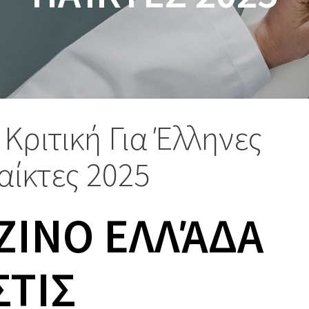
 Κριτική Για Έλληνες
αίκτες 2025
ΖΙΝΟ ΕΛΛΆΔΑ
ΣΤΙΣ