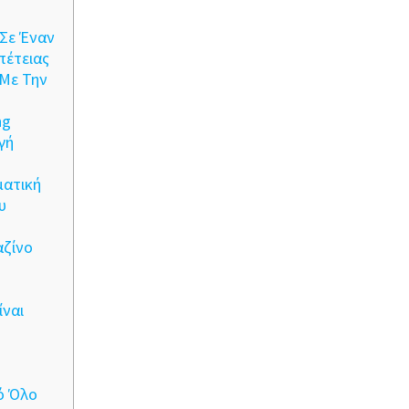
 Σε Έναν
πέτειας
 Με Την
ng
γή
ματική
υ
αζίνο
ή
ίναι
ό Όλο