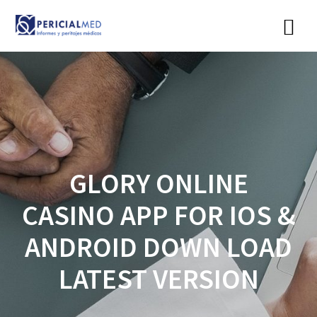
Saltar
al
contenido
GLORY ONLINE
CASINO APP FOR IOS &
ANDROID DOWN LOAD
LATEST VERSION