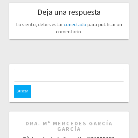
Deja una respuesta
Lo siento, debes estar
conectado
para publicar un
comentario.
Buscar:
DRA. Mª MERCEDES GARCÍA
GARCÍA