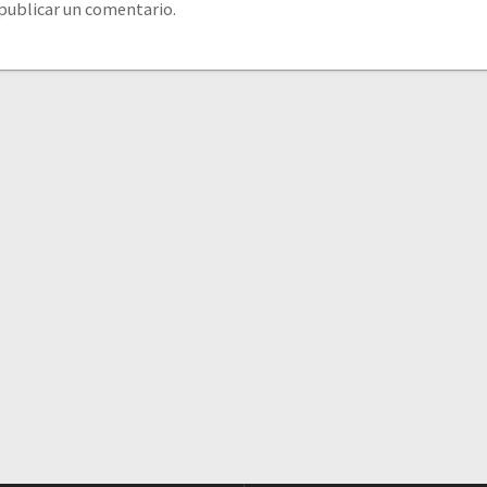
publicar un comentario.