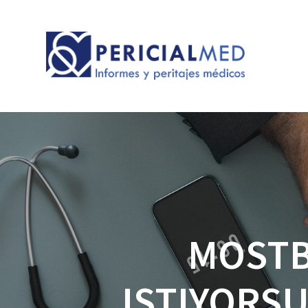
Saltar
al
contenido
MOSTB
ISTIYORSU