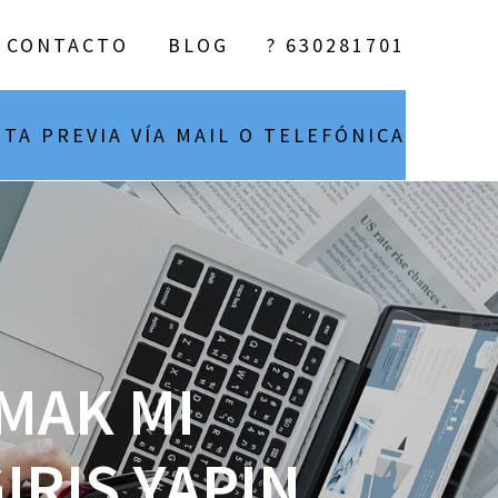
CONTACTO
BLOG
? 630281701
ITA PREVIA VÍA MAIL O TELEFÓNICA
MAK MI
IRIŞ YAPIN