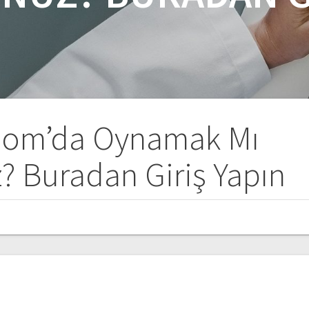
Com’da Oynamak Mı
z? Buradan Giriş Yapın