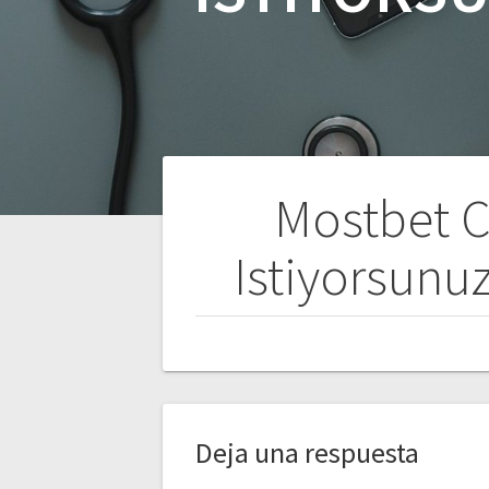
Navegación
Mostbet 
de
Istiyorsunu
entradas
Deja una respuesta