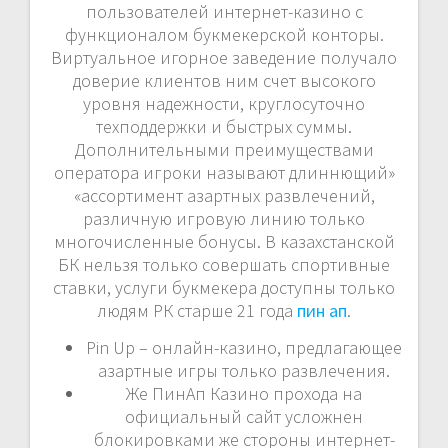
пользователей интернет-казино с
функционалом букмекерской конторы.
Виртуальное игорное заведение получало
доверие клиентов ним счет высокого
уровня надежности, круглосуточно
техподдержки и быстрых суммы.
Дополнительными преимуществами
оператора игроки называют длиннющий»
«ассортимент азартных развлечений,
различную игровую линию только
многочисленные бонусы. В казахстанской
БК нельзя только совершать спортивные
ставки, услуги букмекера доступны только
людям РК старше 21 года
пин ап
.
Pin Up – онлайн-казино, предлагающее
азартные игры только развлечения.
Же ПинАп Казино прохода на
официальный сайт усложнен
блокировками же стороны интернет-