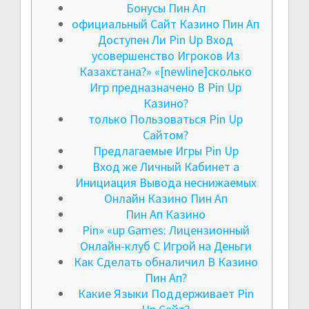
Бонусы Пин Ап
официальный Сайт Казино Пин Ап
Доступен Ли Pin Up Вход
усовершенство Игроков Из
Казахстана?» «[newline]сколько
Игр предназначено В Pin Up
Казино?
только Пользоваться Pin Up
Сайтом?
Предлагаемые Игры Pin Up
Вход же Личный Кабинет а
Инициация Вывода неснижаемых
Онлайн Казино Пин Ап
Пин Ап Казино
Pin» «up Games: Лицензионный
Онлайн-клуб С Игрой на Деньги
Как Сделать обналичил В Казино
Пин Ап?
Какие Языки Поддерживает Pin