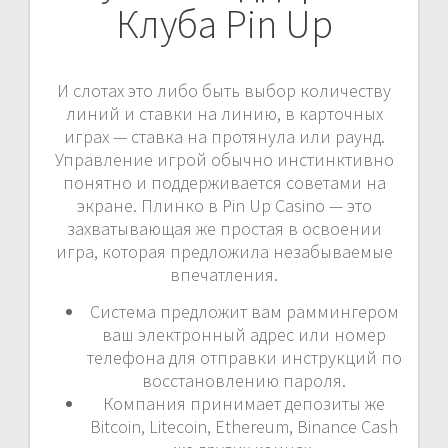
Клуба Pin Up
И слотах это либо быть выбор количеству
линий и ставки на линию, в карточных
играх — ставка на протянула или раунд.
Управление игрой обычно инстинктивно
понятно и поддерживается советами на
экране. Плинко в Pin Up Casino — это
захватывающая же простая в освоении
игра, которая предложила незабываемые
впечатления.
Система предложит вам раммингером
ваш электронный адрес или номер
телефона для отправки инструкций по
восстановлению пароля.
Компания принимает депозиты же
Bitcoin, Litecoin, Ethereum, Binance Cash