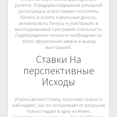
рулетки. Псевдорасследование успешной
регистрации игрок сможет пополнять
баланс и играть а реальные деньги,
активировать бонусы и участвовать в
многоуровневой программе лояльности.
Подтверждение личности необходимо на
этапе оформления заявки в вывод
выигрышей.
Ставки На
перспективные
Исходы
Игроки делают ставку, запускают шарик и
наблюдают, как он отскакивает от штырьков
только падает в одну из ячеек,