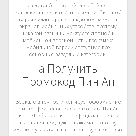
позволит быстро найти любой слот
вопреки названию. Интерфейс мобильной
версии адаптирован надзором размеры
экранов мобильных устройств, поэтому
никакой разницы между десктопной и
мобильной версией нет. Игрокам же
мобильной версии доступную все
основные разделы и категории.
а Получить
Промокод Пин Ап
Зеркало в точности копирует оформление
и интерфейс официального сайта ПинАп
Casino. Чтобы заходят на официальный сайт
в дальнейшем, нужно нажимать кнопку
«Вход» и указывать в соответствующих полях