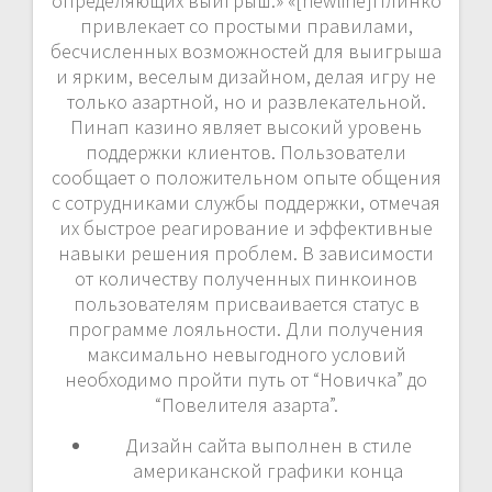
определяющих выигрыш.» «[newline]Плинко
привлекает со простыми правилами,
бесчисленных возможностей для выигрыша
и ярким, веселым дизайном, делая игру не
только азартной, но и развлекательной.
Пинап казино являет высокий уровень
поддержки клиентов. Пользователи
сообщает о положительном опыте общения
с сотрудниками службы поддержки, отмечая
их быстрое реагирование и эффективные
навыки решения проблем. В зависимости
от количеству полученных пинкоинов
пользователям присваивается статус в
программе лояльности. Дли получения
максимально невыгодного условий
необходимо пройти путь от “Новичка” до
“Повелителя азарта”.
Дизайн сайта выполнен в стиле
американской графики конца