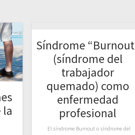
Síndrome “Burnout
(síndrome del
trabajador
quemado) como
nes
enfermedad
 la
profesional
El síndrome Burnout o síndrome del