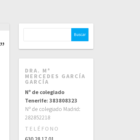
Buscar:
”
DRA. Mª
MERCEDES GARCÍA
GARCÍA
Nº de colegiado
Tenerife: 383808323
Nº de colegiado Madrid:
282852218
TELÉFONO
630 28 17 01