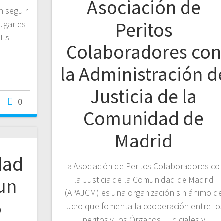
Asociación de
n seguir
Peritos
ugar es
 Es
Colaboradores co
la Administración d
Justicia de la
9
0
Comunidad de
Madrid
dad
La Asociación de Peritos Colaboradores co
la Justicia de la Comunidad de Madrid
un
(APAJCM) es una organización sin ánimo d
o
lucro que fomenta la cooperación entre lo
peritos y los Órganos Judiciales y