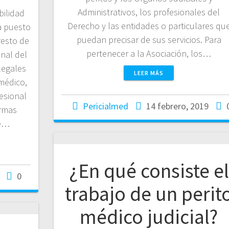
Administrativos, los profesionales del
bilidad
Derecho y las entidades o particulares qu
a puesto
puedan precisar de sus servicios. Para
resto de
pertenecer a la Asociación, los…
nal del
legales
LEER MÁS
médico,
esional
Pericialmed
14 febrero, 2019
ormas
se…
¿En qué consiste el
0
trabajo de un perit
médico judicial?