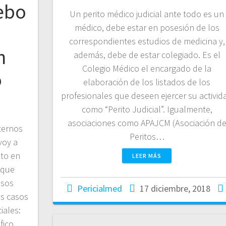
ebo
Un perito médico judicial ante todo es un
médico, debe estar en posesión de los
correspondientes estudios de medicina y,
n
además, debe de estar colegiado. Es el
Colegio Médico el encargado de la
o
elaboración de los listados de los
profesionales que deseen ejercer su activid
como “Perito Judicial”. Igualmente,
asociaciones como APAJCM (Asociación d
cernos
Peritos…
voy a
ito en
LEER MÁS
 que
esos
Pericialmed
17 diciembre, 2018
es casos
iales:
fico,