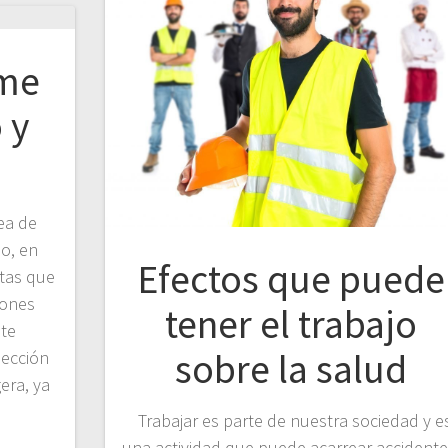
rme
 y
ea de
io, en
Efectos que puede
stas que
iones
tener el trabajo
ste
sobre la salud
lección
era, ya
Trabajar es parte de nuestra sociedad y e
una actividad que puede acarrear accidente