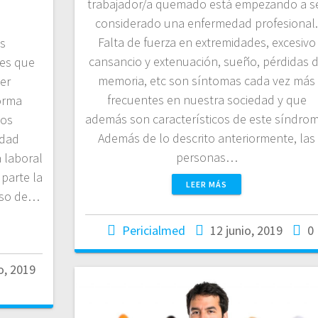
trabajador/a quemado está empezando a s
considerado una enfermedad profesional
Falta de fuerza en extremidades, excesivo
s
cansancio y extenuación, sueño, pérdidas 
nes que
memoria, etc son síntomas cada vez más
er
frecuentes en nuestra sociedad y que
orma
además son característicos de este síndrom
mos
Además de lo descrito anteriormente, las
idad
personas…
 laboral
parte la
LEER MÁS
aso de…
Pericialmed
12 junio, 2019
0
io, 2019