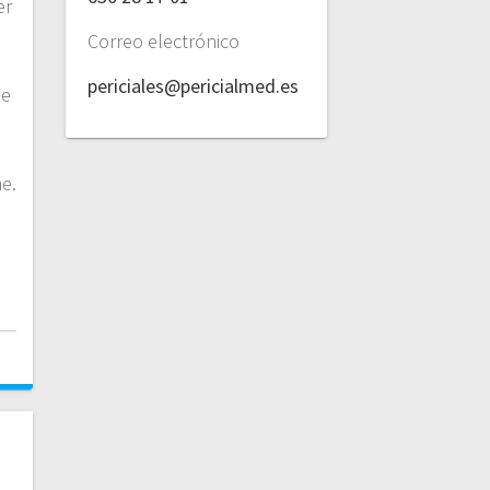
er
.
Correo electrónico
periciales@pericialmed.es
de
e.