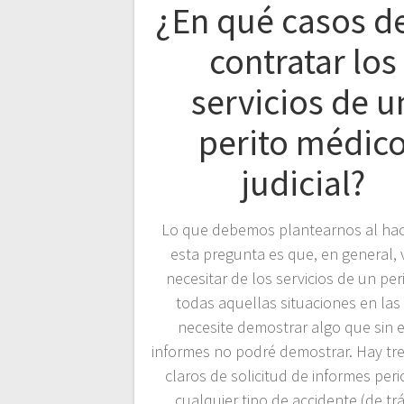
¿En qué casos d
contratar los
servicios de u
perito médic
judicial?
Lo que debemos plantearnos al ha
esta pregunta es que, en general, 
necesitar de los servicios de un per
todas aquellas situaciones en las
necesite demostrar algo que sin 
informes no podré demostrar. Hay tr
claros de solicitud de informes peric
cualquier tipo de accidente (de trá