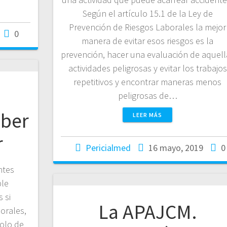
Según el artículo 15.1 de la Ley de
Prevención de Riesgos Laborales la mejor
0
manera de evitar esos riesgos es la
prevención, hacer una evaluación de aquell
actividades peligrosas y evitar los trabajos
repetitivos y encontrar maneras menos
peligrosas de…
aber
LEER MÁS
r
Pericialmed
16 mayo, 2019
0
ntes
ble
 si
La APAJCM.
orales,
colo de